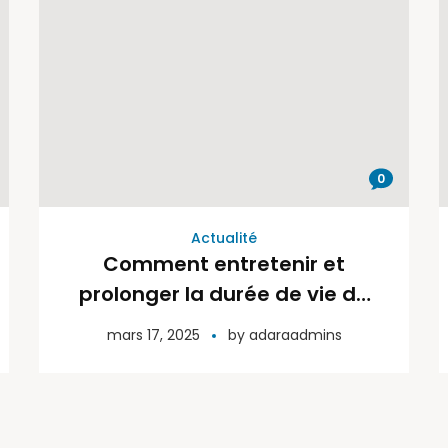
0
Actualité
Comment entretenir et
prolonger la durée de vie de
vos canalisations en PPR ?
mars 17, 2025
by
adaraadmins